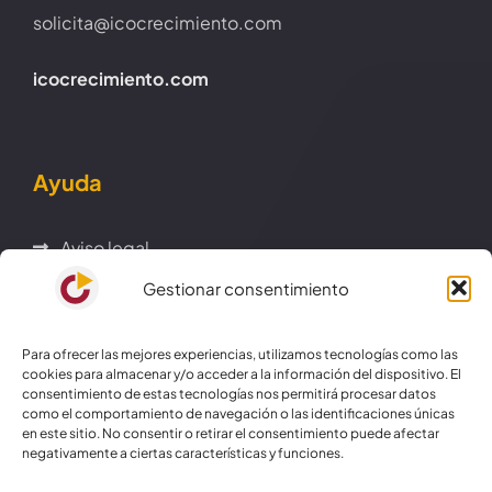
solicita@icocrecimiento.com
icocrecimiento.com
Ayuda
Aviso legal
Gestionar consentimiento
Política de cookies
Para ofrecer las mejores experiencias, utilizamos tecnologías como las
Política de privacidad
cookies para almacenar y/o acceder a la información del dispositivo. El
consentimiento de estas tecnologías nos permitirá procesar datos
como el comportamiento de navegación o las identificaciones únicas
en este sitio. No consentir o retirar el consentimiento puede afectar
Términos y condiciones
negativamente a ciertas características y funciones.